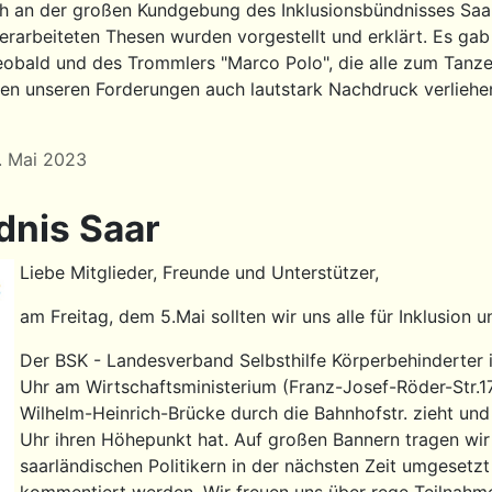
uch an der großen Kundgebung des Inklusionsbündnisses Saa
rarbeiteten Thesen wurden vorgestellt und erklärt. Es gab
obald und des Trommlers "Marco Polo", die alle zum Tanz
en unseren Forderungen auch lautstark Nachdruck verliehen.
3. Mai 2023
dnis Saar
Liebe Mitglieder, Freunde und Unterstützer,
am Freitag, dem 5.Mai sollten wir uns alle für Inklusion u
Der BSK - Landesverband Selbsthilfe Körperbehinderter im
Uhr am Wirtschaftsministerium (Franz-Josef-Röder-Str.17
Wilhelm-Heinrich-Brücke durch die Bahnhofstr. zieht un
Uhr ihren Höhepunkt hat. Auf großen Bannern tragen wir
saarländischen Politikern in der nächsten Zeit umgese