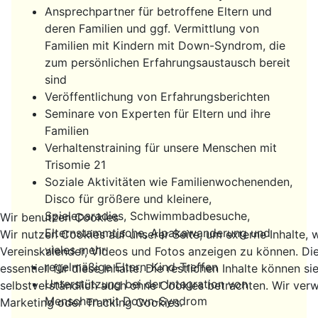
Ansprechpartner für betroffene Eltern und
deren Familien und ggf. Vermittlung von
Familien mit Kindern mit Down-Syndrom, die
zum persönlichen Erfahrungsaustausch bereit
sind
Veröffentlichung von Erfahrungsberichten
Seminare von Experten für Eltern und ihre
Familien
Verhaltenstraining für unsere Menschen mit
Trisomie 21
Soziale Aktivitäten wie Familienwochenenden,
Disco für größere und kleinere,
Spieleparadies, Schwimmbadbesuche,
Wir benutzen Cookies
Elternstammtische, Alpakawanderung und
Wir nutzen Cookies auf unserer Seite, um externe Inhalte, 
vieles mehr
Vereinskalender, Videos und Fotos anzeigen zu können. Di
regelmäßige Eltern-Kind-Treffen
essentiell für diese Inhalte. Die restlichen Inhalte können si
Unterstützung bei der Integration von
selbstverständlich auch ohne Cookies betrachten. Wir verw
Menschen mit Down-Syndrom
Marketing oder Tracking Cookies.