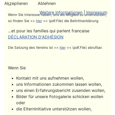
Akzeptieren
Ablehnen
...
Weitere Informationen
|
Impressum
Wenn Sie Interesse haben, uns als Mitglied zu unterstützen,
so finden Sie >>
hier
<< (pdf.File) die Beitrittserklärung
…et pour les familles qui parlent francaise
DÉCLARATION D'ADHÉSION
Die Satzung des Vereins ist >>
hier
<< (pdf.File) abrufbar.
Wenn Sie
Kontakt mit uns aufnehmen wollen,
uns Informationen zukommen lassen wollen,
uns einen Erfahrungsbericht zusenden wollen,
Bilder für unsere Fotogalerie schicken wollen
oder
die Elterninitiative unterstützen wollen,