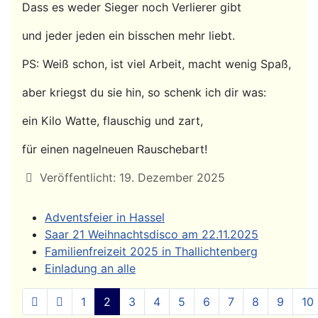
Dass es weder Sieger noch Verlierer gibt
und jeder jeden ein bisschen mehr liebt.
PS: Weiß schon, ist viel Arbeit, macht wenig Spaß,
aber kriegst du sie hin, so schenk ich dir was:
ein Kilo Watte, flauschig und zart,
für einen nagelneuen Rauschebart!
Details
Veröffentlicht: 19. Dezember 2025
Adventsfeier in Hassel
Saar 21 Weihnachtsdisco am 22.11.2025
Familienfreizeit 2025 in Thallichtenberg
Einladung an alle
1
2
3
4
5
6
7
8
9
10
Seite 2 von 20