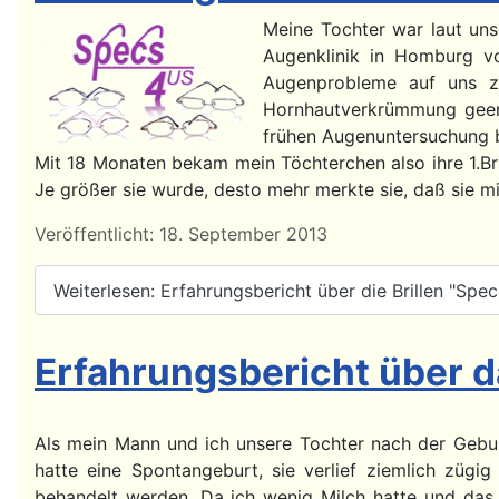
Meine Tochter war laut unse
Augenklinik in Homburg vo
Augenprobleme auf uns zu
Hornhautverkrümmung geerb
frühen Augenuntersuchung b
Mit 18 Monaten bekam mein Töchterchen also ihre 1.Bri
Je größer sie wurde, desto mehr merkte sie, daß sie mit
Details
Veröffentlicht: 18. September 2013
Weiterlesen: Erfahrungsbericht über die Brillen "Spe
Erfahrungsbericht über da
Als mein Mann und ich unsere Tochter nach der Gebur
hatte eine Spontangeburt, sie verlief ziemlich zügi
behandelt werden. Da ich wenig Milch hatte und das