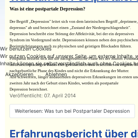
Was ist eine postpartale Depression?
Der Begriff „Depression" leitet sich von dem lateinischen Begriff „deprimere,
depressus" ab und bezeichnet einen „Zustand der Niedergeschlagenheit".
Depression beschreibt eine Störung der Affektivität, bei der ein depressives
Syndrom im Vordergrund steht. Depressionen können neben den psychischen
Beeinträchtigungen auch zu physischen und geistigen Blockaden führen.
Wir benutzen Cookies
Wir nutzen Cookies auf unserer Seite, um externe Inhalte, w
Postpartal bezieht sich auf die nachgeburtliche Phase bei der Mutter. Postnatal
Inhalte können sie selbstverständlich auch ohne Cookies b
im deutschsprachigen Raum eher gebräuchlich und bezeichnet im engeren Si
nachgeburtliche Phase des Kindes und nicht die Erkrankung der Mutter.
Akzeptieren
Ablehnen
Alle schwereren, länger andauernden depressiven Erkrankungen im ersten un
zweiten Jahr nach der Geburt eines Kindes, werden als postpartale
Depression bezeichnet.
Details
Veröffentlicht: 07. April 2014
Weiterlesen: Was tun bei Postpartaler Depression
Erfahrungsbericht über d