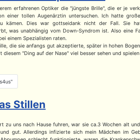
rem erfahrenen Optiker die "jüngste Brille", die er je verk
n einer tollen Augenärztin untersuchen. Ich hatte groß
 kämen. Dies war gottseidank nicht der Fall. Sie ha
t, was unabhängig vom Down-Syndrom ist. Also eine Fam
ei einem Spezialisten raten.
lle, die sie anfangs gut akzeptierte, später in hohen Bo
 diesem "Ding auf der Nase" viel besser sehen und spielen k
cs4us"
s Stillen
t zu uns nach Hause fuhren, war sie ca.3 Wochen alt un
g und gut. Allerdings infizierte sich mein Mädchen im Ge
 Abpumpen schlecht funktionierte, waren die Krankensch