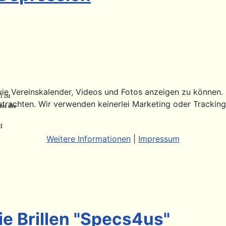
ie Vereinskalender, Videos und Fotos anzeigen zu können. Di
 ist
etrachten. Wir verwenden keinerlei Marketing oder Trackin
nn die
d
Weitere Informationen
|
Impressum
ie Brillen "Specs4us"