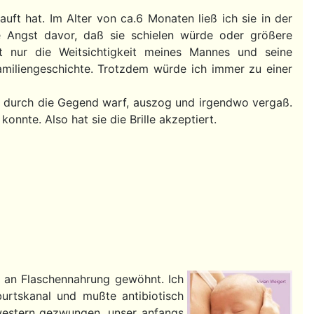
auft hat. Im Alter von ca.6 Monaten ließ ich sie in der
e Angst davor, daß sie schielen würde oder größere
t nur die Weitsichtigkeit meines Mannes und seine
iliengeschichte. Trotzdem würde ich immer zu einer
gen durch die Gegend warf, auszog und irgendwo vergaß.
onnte. Also hat sie die Brille akzeptiert.
d an Flaschennahrung gewöhnt. Ich
burtskanal und mußte antibiotisch
western gezwungen, unser anfangs