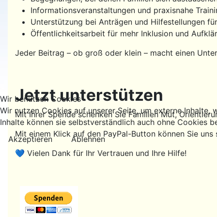
Informationsveranstaltungen und praxisnahe Train
Unterstützung bei Anträgen und Hilfestellungen für
Öffentlichkeitsarbeit für mehr Inklusion und Aufkl
Jeder Beitrag – ob groß oder klein – macht einen Unter
Jetzt unterstützen
Wir benutzen Cookies
Wir nutzen Cookies auf unserer Seite, um externe Inhalte, w
Mit Ihrer Spende schenken Sie Familien Mut, Orientier
Inhalte können sie selbstverständlich auch ohne Cookies b
Mit einem Klick auf den PayPal-Button können Sie uns 
Akzeptieren
Ablehnen
💙 Vielen Dank für Ihr Vertrauen und Ihre Hilfe!