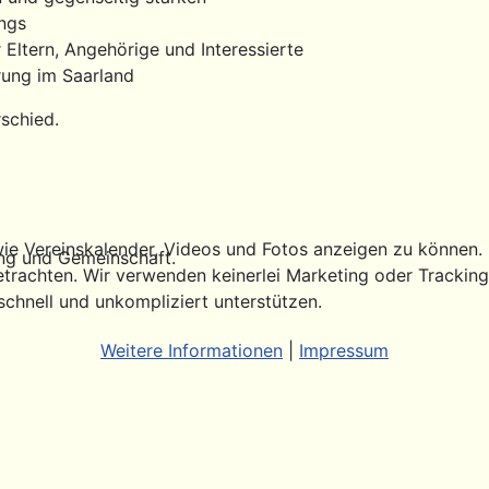
ings
 Eltern, Angehörige und Interessierte
ärung im Saarland
schied.
ie Vereinskalender, Videos und Fotos anzeigen zu können. Di
ung und Gemeinschaft.
etrachten. Wir verwenden keinerlei Marketing oder Trackin
schnell und unkompliziert unterstützen.
Weitere Informationen
|
Impressum