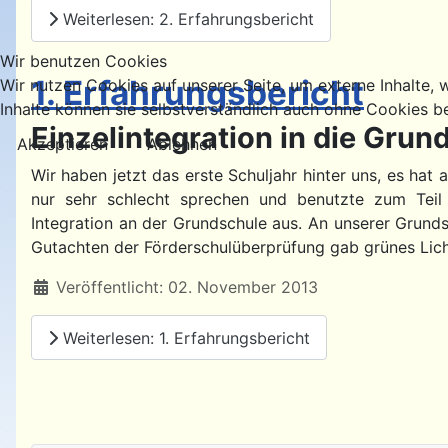
Weiterlesen: 2. Erfahrungsbericht
Wir benutzen Cookies
1. Erfahrungsbericht
Wir nutzen Cookies auf unserer Seite, um externe Inhalte, w
Inhalte können sie selbstverständlich auch ohne Cookies b
Einzelintegration in die Grun
Akzeptieren
Ablehnen
Wir haben jetzt das erste Schuljahr hinter uns, es hat 
nur sehr schlecht sprechen und benutzte zum Teil 
Integration an der Grundschule aus. An unserer Grund
Gutachten der Förderschulüberprüfung gab grünes Lich
Details
Veröffentlicht: 02. November 2013
Weiterlesen: 1. Erfahrungsbericht