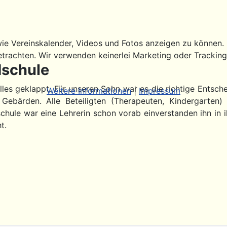
ie Vereinskalender, Videos und Fotos anzeigen zu können. Di
etrachten. Wir verwenden keinerlei Marketing oder Trackin
dschule
alles geklappt. Für unseren Sohn war es die richtige Entsch
Weitere Informationen
|
Impressum
Gebärden. Alle Beteiligten (Therapeuten, Kindergarten)
schule war eine Lehrerin schon vorab einverstanden ihn in
t.