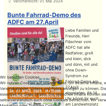
Details
Veröffentlicht: 01. Mai 2024
Bunte Fahrrad-Demo des
ADFC am 27.April
Liebe Familien und
Freunde, Herr
Fläschner vom
ADFC hat alle
Radfahrer, groß
und klein, dick
und dünn, mit und
ohne Down-
Syndrom zur
Wir benutzen Cookies
Fahrrad-Demo am
Wir nutzen Cookies auf unserer Seite, um externe Inhalte, 
27.April
Vereinskalender, Videos und Fotos anzeigen zu können. Di
eingeladen. Ab 14
essentiell für diese Inhalte. Die restlichen Inhalte können si
Uhr könnt ihr euch
selbstverständlich auch ohne Cookies betrachten. Wir verw
am Landwehrplatz
Marketing oder Tracking Cookies.