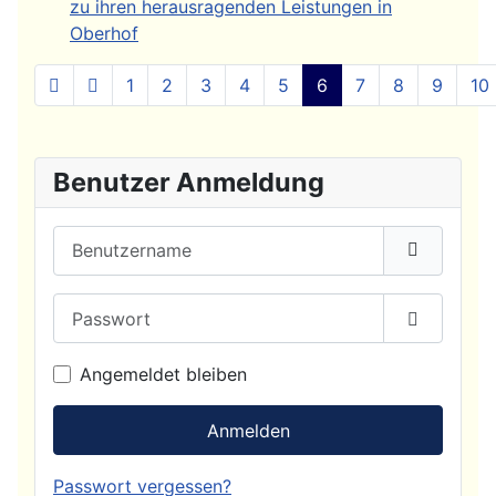
zu ihren herausragenden Leistungen in
Oberhof
1
2
3
4
5
6
7
8
9
10
Seite 6 von 20
Benutzer Anmeldung
Benutzername
Passwort
Passwort
Angemeldet bleiben
Anmelden
Passwort vergessen?