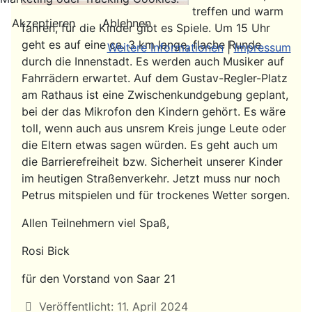
treffen und warm
Akzeptieren
Ablehnen
fahren, für die Kinder gibt es Spiele. Um 15 Uhr
geht es auf eine ca. 3 km lange, flache Runde
Weitere Informationen
|
Impressum
durch die Innenstadt. Es werden auch Musiker auf
Fahrrädern erwartet. Auf dem Gustav-Regler-Platz
am Rathaus ist eine Zwischenkundgebung geplant,
bei der das Mikrofon den Kindern gehört. Es wäre
toll, wenn auch aus unsrem Kreis junge Leute oder
die Eltern etwas sagen würden. Es geht auch um
die Barrierefreiheit bzw. Sicherheit unserer Kinder
im heutigen Straßenverkehr. Jetzt muss nur noch
Petrus mitspielen und für trockenes Wetter sorgen.
Allen Teilnehmern viel Spaß,
Rosi Bick
für den Vorstand von Saar 21
Details
Veröffentlicht: 11. April 2024