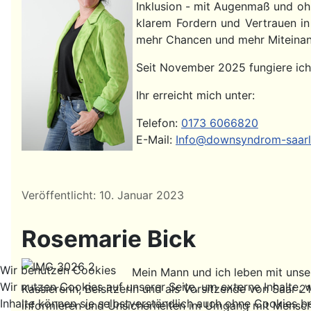
Inklusion - mit Augenmaß und ohn
klarem Fordern und Vertrauen in 
mehr Chancen und mehr Miteinan
Seit November 2025 fungiere ich a
Ihr erreicht mich unter:
Telefon:
0173 6066820
E-Mail:
Info@downsyndrom-saarl
Details
Veröffentlicht: 10. Januar 2023
Rosemarie Bick
Wir benutzen Cookies
Mein Mann und ich leben mit unse
Wir nutzen Cookies auf unserer Seite, um externe Inhalte, w
Kassiererin, Beisitzerin und als Vorsitzende von Saar
Inhalte können sie selbstverständlich auch ohne Cookies b
informieren und Unsicherheiten im Umgang mit Menschen