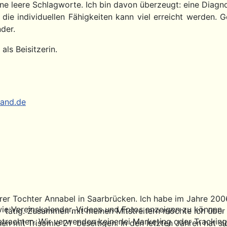
e leere Schlagworte. Ich bin davon überzeugt: eine Diagno
die individuellen Fähigkeiten kann viel erreicht werden. 
der.
ls Beisitzerin.
and.de
rer Tochter Annabel in Saarbrücken. Ich habe im Jahre 200
ie Vereinskalender, Videos und Fotos anzeigen zu können. Di
 21 tätig. Zusammen mit meinen Mitstreitern möchte ich üb
etrachten. Wir verwenden keinerlei Marketing oder Trackin
 mit Trisomie 21 beseitigen. In den letzten Jahren hat si