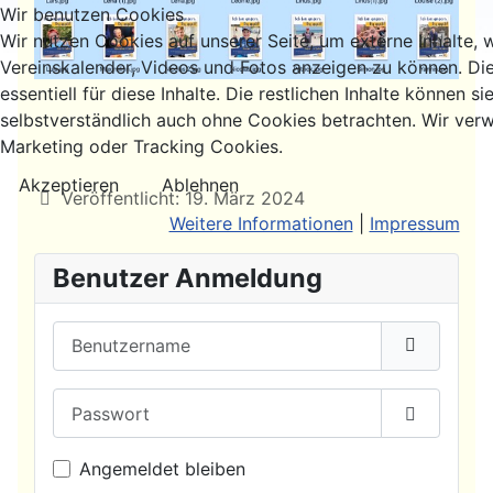
Wir benutzen Cookies
Wir nutzen Cookies auf unserer Seite, um externe Inhalte, 
Vereinskalender, Videos und Fotos anzeigen zu können. Di
essentiell für diese Inhalte. Die restlichen Inhalte können si
selbstverständlich auch ohne Cookies betrachten. Wir verw
Marketing oder Tracking Cookies.
Akzeptieren
Ablehnen
Details
Veröffentlicht: 19. März 2024
Weitere Informationen
|
Impressum
Benutzer Anmeldung
Benutzername
Passwort
Passwort
Angemeldet bleiben