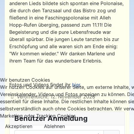
anderen Lieds bildete sich spontan eine Polonaise,
die durch den Tanzsaal und das Bistro zog und
fließend in eine Faschingspolonaise mit Alleh
Hopp-Rufen überging, passend zum 11.11! Die
Begeisterung und die pure Lebensfreude war
überall spürbar. Die jungen Leute tanzten bis zur
Erschöpfung und alle waren sich am Ende einig:
"Wir kommen wieder." Wir danken Marlene und
ihrem Team für das wunderbare Erlebnis.
Wir benutzen Cookies
Fotos und Videos findet ihr
hier
.
Wir nutzen Cookies auf unserer Seite, um externe Inhalte, 
Vereinskalender, Videos und Fotos anzeigen zu können. Di
Details
Veröffentlicht: 12. November 2023
essentiell für diese Inhalte. Die restlichen Inhalte können si
selbstverständlich auch ohne Cookies betrachten. Wir verw
Marketing oder Tracking Cookies.
Benutzer Anmeldung
Akzeptieren
Ablehnen
Benutzername