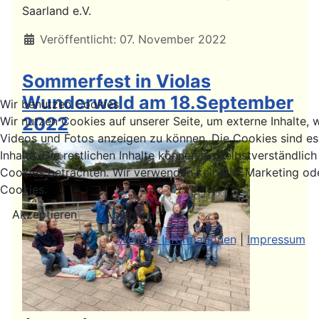
Saarland e.V.
Details
Veröffentlicht: 07. November 2022
Sommerfest in Violas
Wunderwald am 18.September
Wir benutzen Cookies
2022
Wir nutzen Cookies auf unserer Seite, um externe Inhalte, 
Videos und Fotos anzeigen zu können. Die Cookies sind esse
Inhalte. Die restlichen Inhalte können sie selbstverständlic
Cookies betrachten. Wir verwenden keinerlei Marketing od
Cookies.
Akzeptieren
Ablehnen
Weitere Informationen
|
Impressum