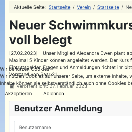
Aktuelle Seite:
Startseite
Verein
Startseite
Ne
Neuer Schwimmkurs 
voll belegt
[27.02.2023] - Unser Mitglied Alexandra Ewen plant ab
Maximal 5 Kinder können angeleitet werden. Der Kurs f
Eintrittsgelder. Fragen und Anmeldungen richtet ihr bi
Wir benutzen Cookies
Vorstand von Saar 21.
Wir nutzen Cookies auf unserer Seite, um externe Inhalte, w
Inhalte können sie selbstverständlich auch ohne Cookies b
Details
Veröffentlicht: 27. Februar 2023
Akzeptieren
Ablehnen
Benutzer Anmeldung
Benutzername